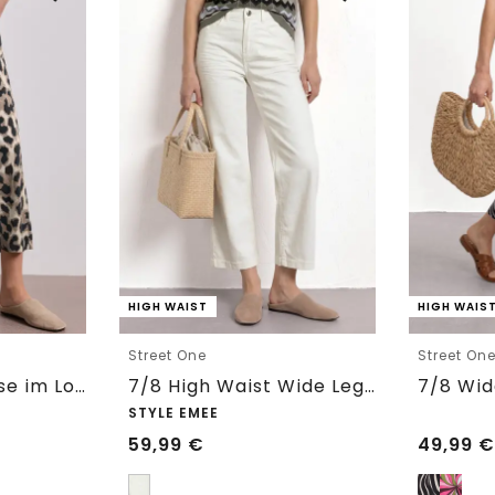
HIGH WAIST
HIGH WAIS
Street One
Street On
7/8 Wide Leg Hose im Loose Fit mit Print
7/8 High Waist Wide Leg Jeans im Loose Fit
STYLE EMEE
59,99
€
49,99
€