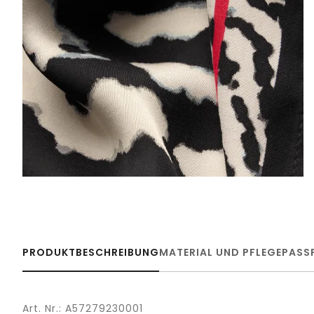
PRODUKTBESCHREIBUNG
MATERIAL UND PFLEGE
PASS
Art. Nr.: A57279230001