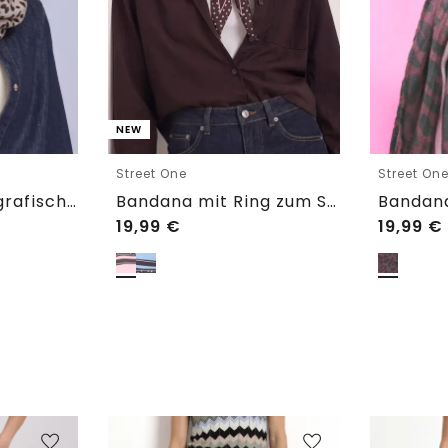
NEW
Street One
Street On
Loop-Schal mit grafischem Muster
Bandana mit Ring zum Stylen
19,99
€
19,99
€