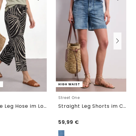
T
HIGH WAIST
e
Street One
7/8 Wide Leg Hose im Loose Fit
Straight Leg Shorts im Casual Fit
59,99
€