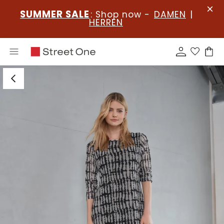
SUMMER SALE
: Shop now -
DAMEN
|
HERREN