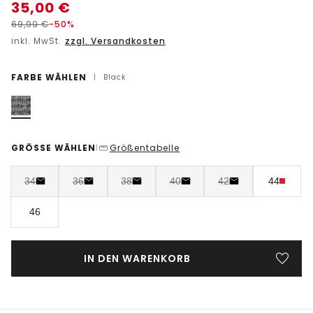
35,00
€
69,99
€
-50%
inkl. MwSt.
zzgl. Versandkosten
FARBE WÄHLEN
|
Black
GRÖSSE WÄHLEN
Größentabelle
|
34
36
38
40
42
44
46
IN DEN WARENKORB