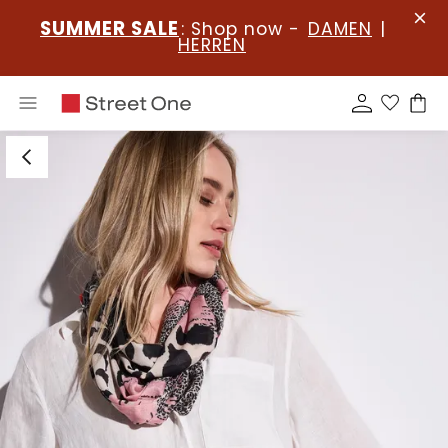
SUMMER SALE
: Shop now -
DAMEN
|
HERREN