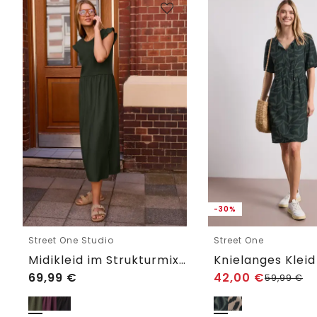
-30%
Street One Studio
Street One
Midikleid im Strukturmix mit Rundhals
69,99
€
42,00
€
59,99
€