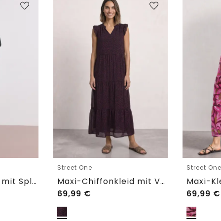
Street One
Street On
Knielanges Kleid mit Split Neck und Print
Maxi-Chiffonkleid mit Volants und Print
69,99
€
69,99
€