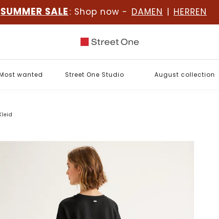
SUMMER SALE
: Shop now -
DAMEN
|
HERREN
Most wanted
Street One Studio
August collection
Kleid