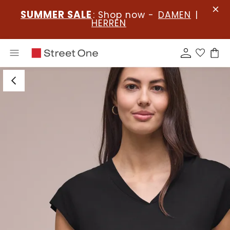
SUMMER SALE
: Shop now -
DAMEN
|
HERREN