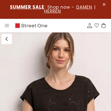
SUMMER SALE
: Shop now -
DAMEN
|
HERREN