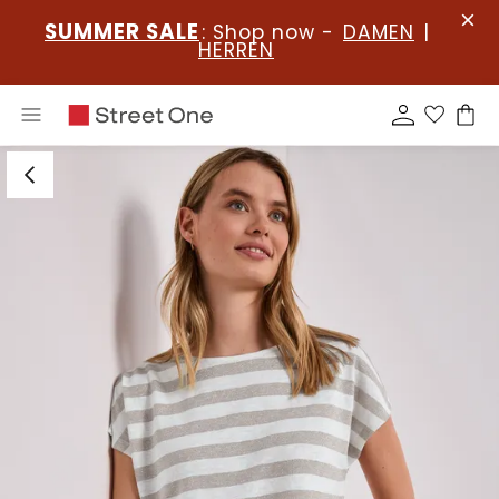
SUMMER SALE
: Shop now -
DAMEN
|
HERREN