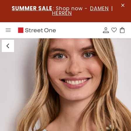
SUMMER SALE
: Shop now -
DAMEN
|
HERREN