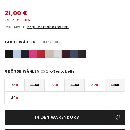
21,00
€
29,99
€
-30%
inkl. MwSt.
zzgl. Versandkosten
FARBE WÄHLEN
|
ashen blue
GRÖSSE WÄHLEN
Größentabelle
|
34
36
38
40
42
44
46
IN DEN WARENKORB