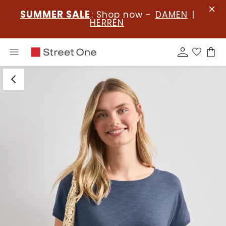
SUMMER SALE
: Shop now -
DAMEN
|
HERREN