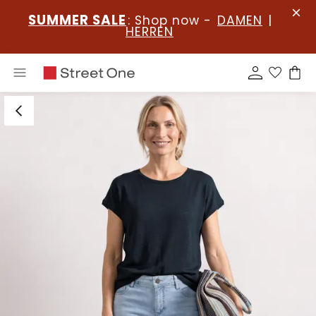
SUMMER SALE
: Shop now -
DAMEN
|
HERREN