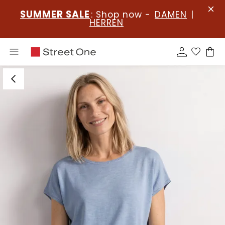
SUMMER SALE
: Shop now -
DAMEN
|
HERREN