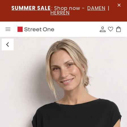
SUMMER SALE
: Shop now -
DAMEN
|
HERREN