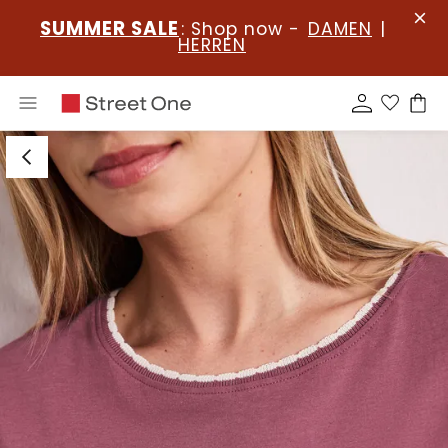
SUMMER SALE
: Shop now -
DAMEN
|
HERREN