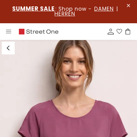
SUMMER SALE
: Shop now -
DAMEN
|
HERREN