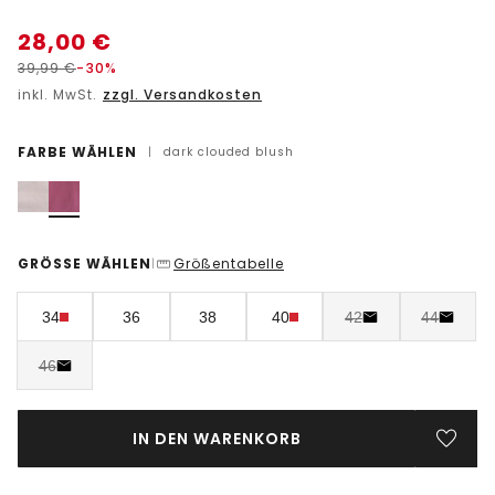
28,00
€
39,99
€
-30%
inkl. MwSt.
zzgl. Versandkosten
FARBE WÄHLEN
|
dark clouded blush
GRÖSSE WÄHLEN
Größentabelle
|
34
36
38
40
42
44
46
IN DEN WARENKORB