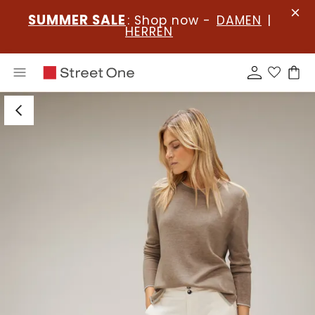
SUMMER SALE
: Shop now -
DAMEN
|
HERREN