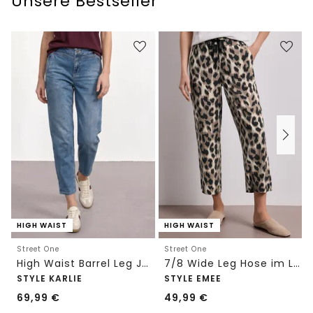
Unsere Bestseller
HIGH WAIST
HIGH WAIST
Street One
Street One
High Waist Barrel Leg Jeans im Loose Fit
7/8 Wide Leg Hose im Loose Fit mit Print
STYLE KARLIE
STYLE EMEE
69,99
€
49,99
€