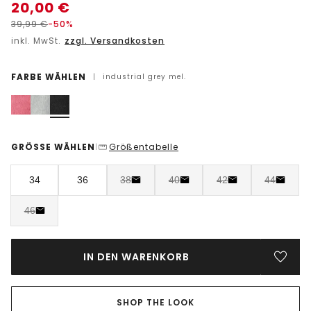
20,00
€
39,99
€
-50%
inkl. MwSt.
zzgl. Versandkosten
FARBE WÄHLEN
|
industrial grey mel.
GRÖSSE WÄHLEN
Größentabelle
|
34
36
38
40
42
44
46
IN DEN WARENKORB
SHOP THE LOOK