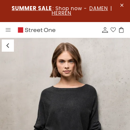
SUMMER SALE
: Shop now -
DAMEN
|
HERREN