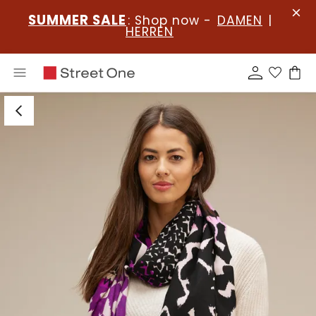
SUMMER SALE
: Shop now -
DAMEN
|
HERREN