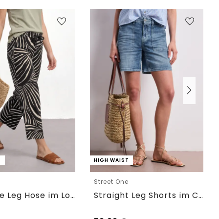
T
HIGH WAIST
e
Street One
7/8 Wide Leg Hose im Loose Fit
Straight Leg Shorts im Casual Fit