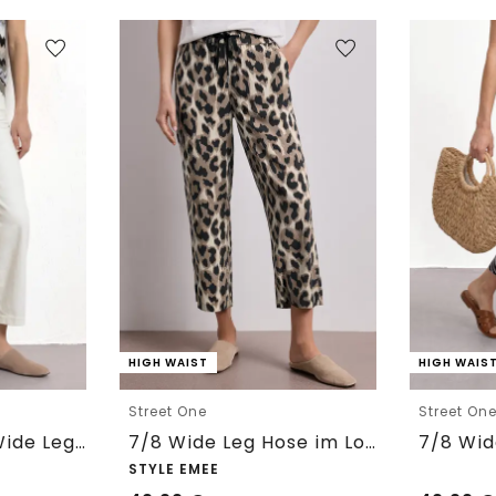
HIGH WAIST
HIGH WAIS
Street One
Street On
7/8 High Waist Wide Leg Jeans im Loose Fit
7/8 Wide Leg Hose im Loose Fit mit Print
STYLE EMEE