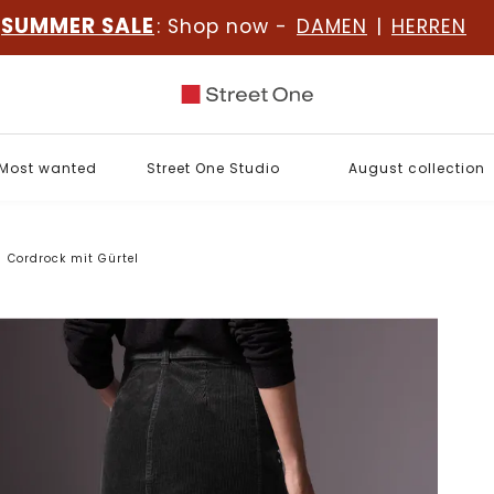
SUMMER SALE
: Shop now -
DAMEN
|
HERREN
Most wanted
Street One Studio
August collection
Cordrock mit Gürtel