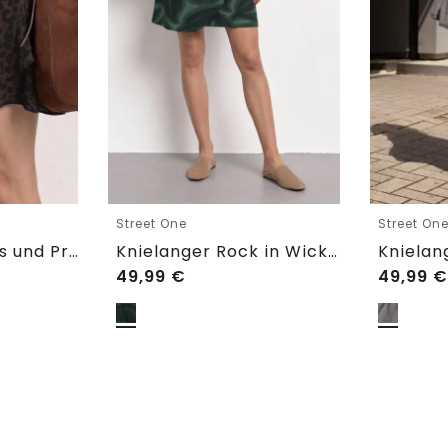
Street One
Street On
Skort mit Volants und Print
Knielanger Rock in Wickeloptik
49,99
€
49,99
€