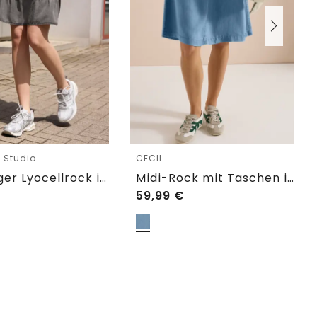
e Studio
CECIL
Knielanger Lyocellrock im Washed-Look
Midi-Rock mit Taschen in Denim-Optik
59,99
€