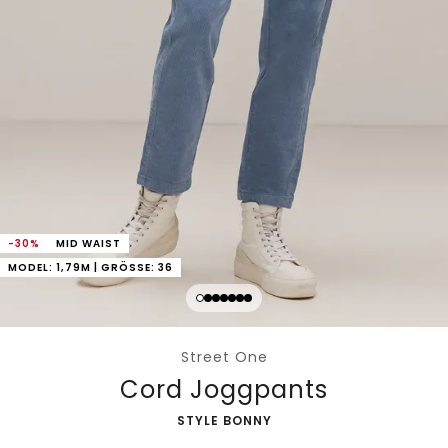
-30%
MID WAIST
MODEL: 1,79M | GRÖSSE: 36
Street One
Cord Joggpants
-
STYLE BONNY