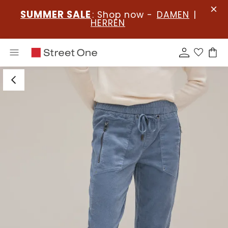
SUMMER SALE
: Shop now -
DAMEN
|
HERREN