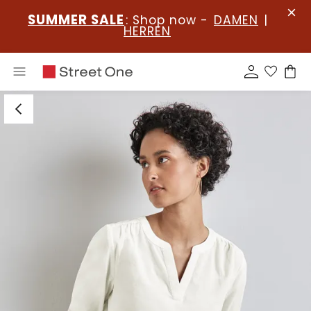
SUMMER SALE
: Shop now -
DAMEN
|
HERREN