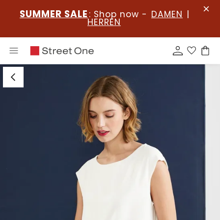
SUMMER SALE
: Shop now -
DAMEN
|
HERREN