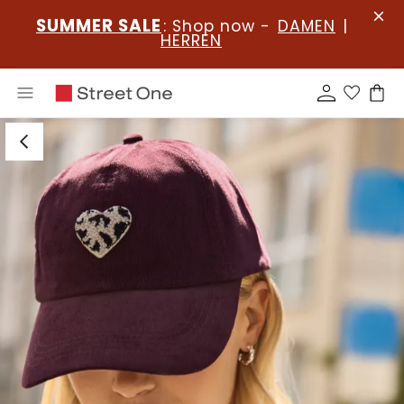
SUMMER SALE
: Shop now -
DAMEN
|
HERREN