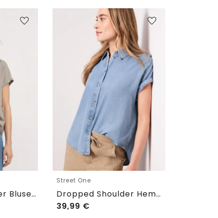
Street One
Dropped Shoulder Bluse aus Leinen
Dropped Shoulder Hemdbluse im Denim-Look
39,99
€