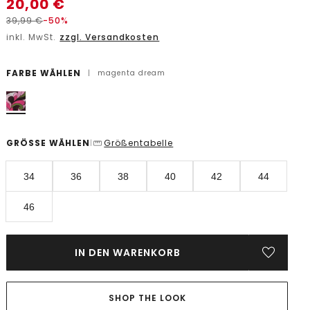
20,00
€
39,99
€
-50%
inkl. MwSt.
zzgl. Versandkosten
FARBE WÄHLEN
|
magenta dream
GRÖSSE WÄHLEN
Größentabelle
|
34
36
38
40
42
44
46
IN DEN WARENKORB
SHOP THE LOOK