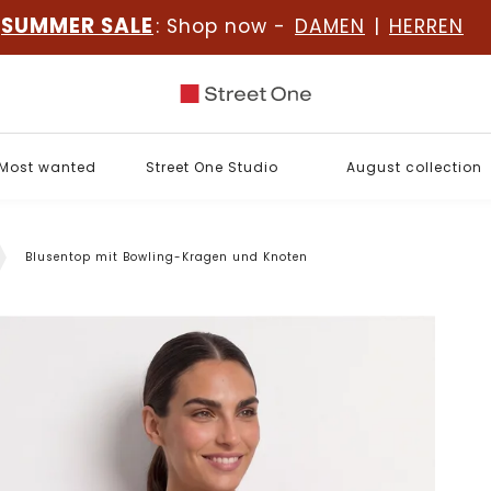
SUMMER SALE
: Shop now -
DAMEN
|
HERREN
Most wanted
Street One Studio
August collection
Blusentop mit Bowling-Kragen und Knoten