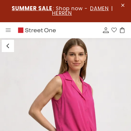
SUMMER SALE
: Shop now -
DAMEN
|
HERREN