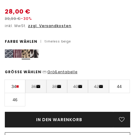
28,00
€
39,99
€
-30%
inkl. MwSt.
zzgl. Versandkosten
FARBE WÄHLEN
|
timeless beige
GRÖSSE WÄHLEN
Größentabelle
|
34
36
38
40
42
44
46
IN DEN WARENKORB