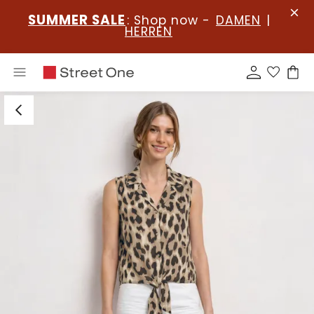
SUMMER SALE
: Shop now -
DAMEN
|
HERREN