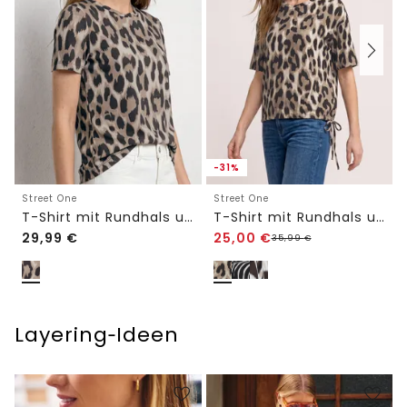
-31%
Street One
Street One
T-Shirt mit Rundhals und gerafftem Ärmel
T-Shirt mit Rundhals und Tunnelzug
29,99
€
25,00
€
35,99
€
Layering‑Ideen