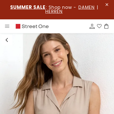
SUMMER SALE
: Shop now -
DAMEN
|
HERREN