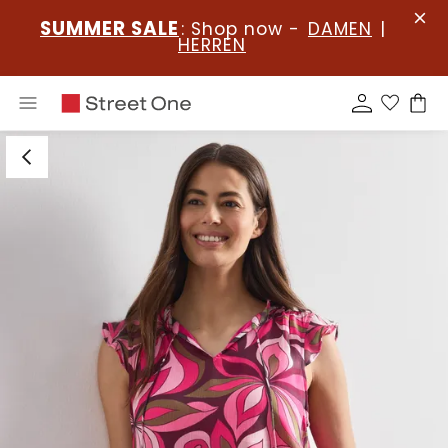
SUMMER SALE
: Shop now -
DAMEN
|
HERREN