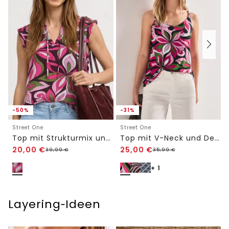
-50%
-31%
Street One
Street One
Top mit Strukturmix und Crochet-Details
Top mit V-Neck und Deko-Detail
20,00
€
25,00
€
39,99
€
35,99
€
+ 1
Layering‑Ideen