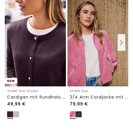
NEW
Street One Studio
Street One
Cardigan mit Rundhals und Knöpfen
3/4 Arm Cordjacke mit Hemdkragen
49,99
€
79,99
€