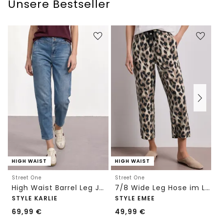
Unsere Bestseller
HIGH WAIST
HIGH WAIST
Street One
Street One
High Waist Barrel Leg Jeans im Loose Fit
7/8 Wide Leg Hose im Loose Fit mit Print
STYLE KARLIE
STYLE EMEE
69,99
€
49,99
€