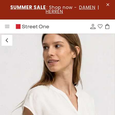
SUMMER SALE
: Shop now -
DAMEN
|
HERREN