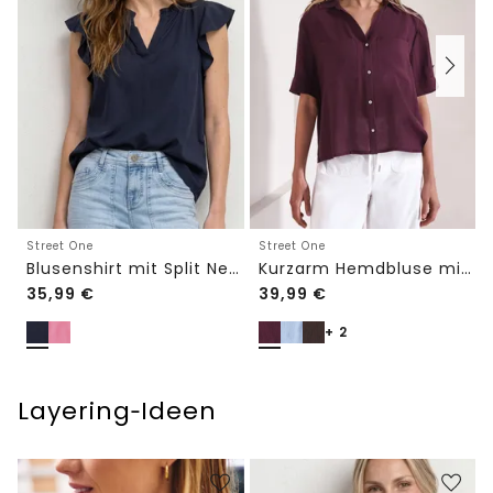
Street One
Street One
Blusenshirt mit Split Neck und Volant-Ärmeln
Kurzarm Hemdbluse mit Turn-Up-Details
35,99
€
39,99
€
+ 2
Layering‑Ideen