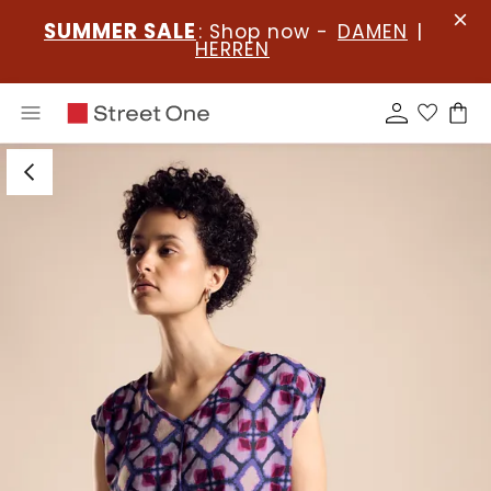
SUMMER SALE
: Shop now -
DAMEN
|
HERREN