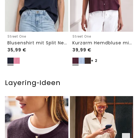
Street One
Street One
Blusenshirt mit Split Neck und Volant-Ärmeln
Kurzarm Hemdbluse mit Turn-Up-Details
35,99
€
39,99
€
+ 2
Layering‑Ideen