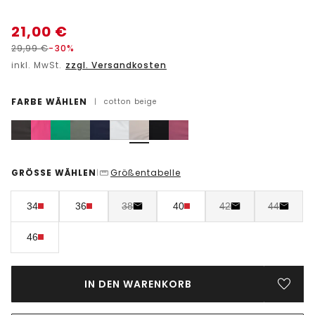
21,00
€
29,99
€
-30%
inkl. MwSt.
zzgl. Versandkosten
FARBE WÄHLEN
|
cotton beige
GRÖSSE WÄHLEN
Größentabelle
|
34
36
38
40
42
44
46
IN DEN WARENKORB