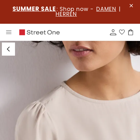
SUMMER SALE
: Shop now -
DAMEN
|
HERREN