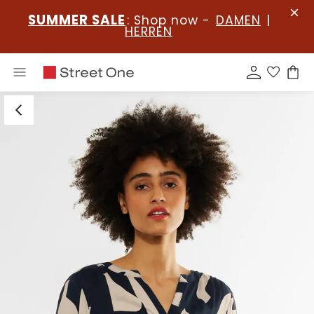
SUMMER SALE
: Shop now -
DAMEN
|
HERREN