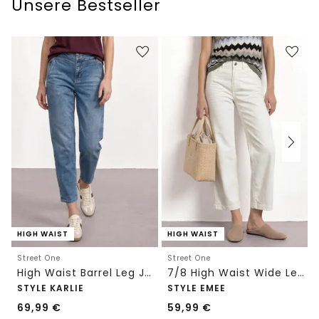
Unsere Bestseller
HIGH WAIST
HIGH WAIST
Street One
Street One
High Waist Barrel Leg Jeans im Loose Fit
7/8 High Waist Wide Leg Jeans im Loose Fit
STYLE KARLIE
STYLE EMEE
69,99
€
59,99
€