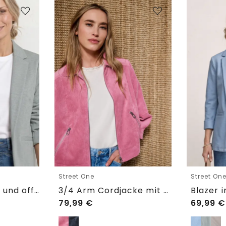
Street One
Street On
Blazer im langen und offenen Schnitt
3/4 Arm Cordjacke mit Hemdkragen
79,99
€
69,99
€