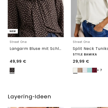
NEW
Street One
Street One
Langarm Bluse mit Schleifendetail
Split Neck Tunik
STYLE BAMIKA
49,99
€
29,99
€
+ 7
Layering‑Ideen