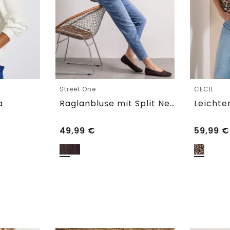
Street One
CECIL
a
Raglanbluse mit Split Neck und Print
49,99
€
59,99
€