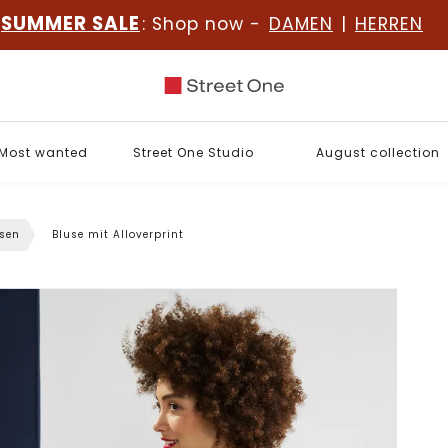
SUMMER SALE
: Shop now -
DAMEN
|
HERREN
Most wanted
Street One Studio
August collection
sen
Bluse mit Alloverprint