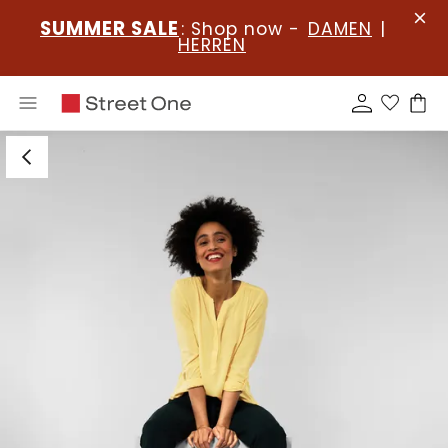
SUMMER SALE
: Shop now -
DAMEN
|
HERREN