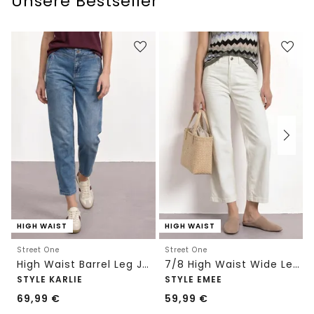
Unsere Bestseller
HIGH WAIST
HIGH WAIST
Street One
Street One
High Waist Barrel Leg Jeans im Loose Fit
7/8 High Waist Wide Leg Jeans im Loose Fit
STYLE KARLIE
STYLE EMEE
69,99
€
59,99
€