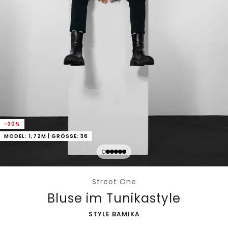
-30%
MODEL: 1,72M | GRÖSSE: 36
Street One
Bluse im Tunikastyle
-
STYLE BAMIKA