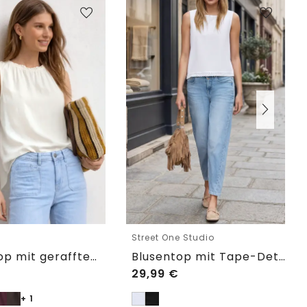
e
Street One Studio
Blusentop mit gerafftem Rundhals
Blusentop mit Tape-Detail am Saum
29,99
€
+ 1