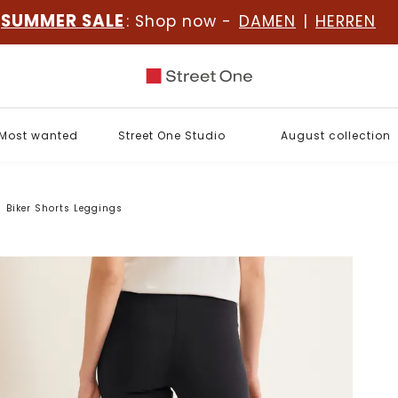
SUMMER SALE
: Shop now -
DAMEN
|
HERREN
Most wanted
Street One Studio
August collection
Biker Shorts Leggings