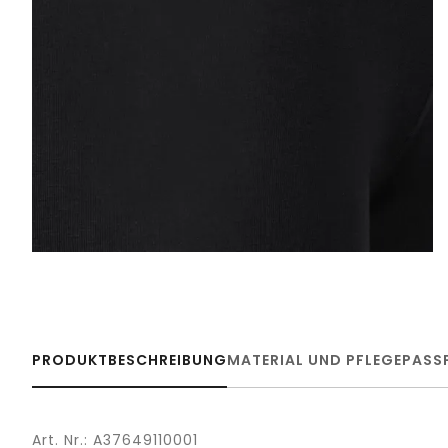
PRODUKTBESCHREIBUNG
MATERIAL UND PFLEGE
PASS
Art. Nr.: A37649110001