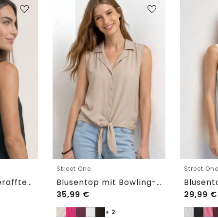
Street One
Street On
Blusentop mit gerafftem Rundhals
Blusentop mit Bowling-Kragen und Knoten
35,99
€
29,99
€
+ 2