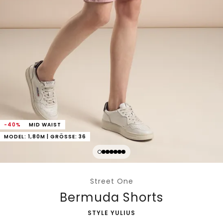
-40%
MID WAIST
MODEL: 1,80M | GRÖSSE: 36
Street One
Bermuda Shorts
-
STYLE YULIUS