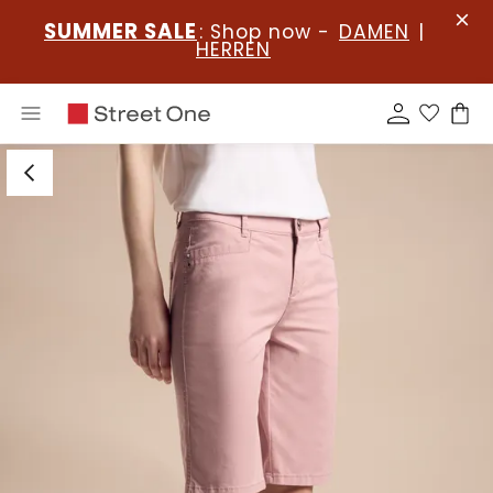
SUMMER SALE
: Shop now -
DAMEN
|
HERREN