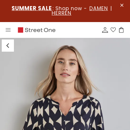
SUMMER SALE
: Shop now -
DAMEN
|
HERREN