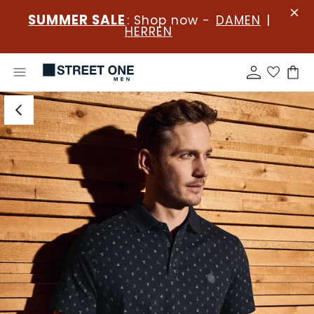
SUMMER SALE
: Shop now -
DAMEN
|
HERREN