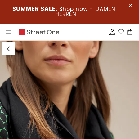
SUMMER SALE
: Shop now -
DAMEN
|
HERREN