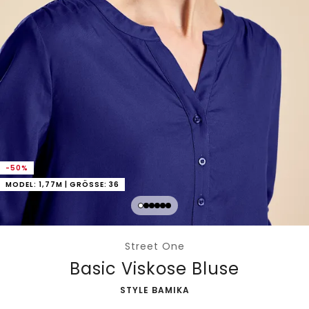
-50%
MODEL: 1,77M | GRÖSSE: 36
Street One
Basic Viskose Bluse
-
STYLE BAMIKA