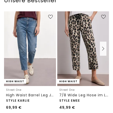
Unsere Bestseller
HIGH WAIST
HIGH WAIST
Street One
Street One
High Waist Barrel Leg Jeans im Loose Fit
7/8 Wide Leg Hose im Loose Fit mit Print
STYLE KARLIE
STYLE EMEE
69,99
€
49,99
€