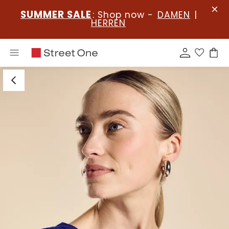
SUMMER SALE
: Shop now -
DAMEN
|
HERREN