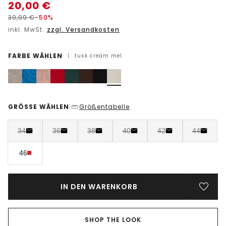
20,00
€
39,99
€
-50%
inkl. MwSt.
zzgl. Versandkosten
FARBE WÄHLEN
|
tusk cream mel.
GRÖSSE WÄHLEN
Größentabelle
|
34
36
38
40
42
44
46
IN DEN WARENKORB
SHOP THE LOOK