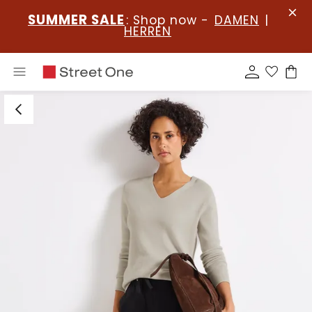
SUMMER SALE
: Shop now -
DAMEN
|
HERREN