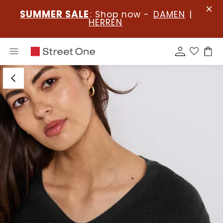
SUMMER SALE
: Shop now -
DAMEN
|
HERREN