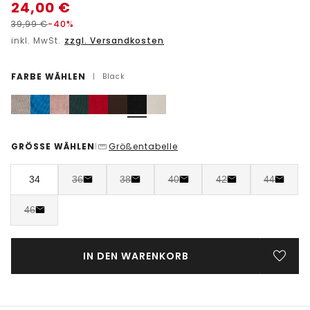
24,00
€
39,99
€
-40%
inkl. MwSt.
zzgl. Versandkosten
FARBE WÄHLEN
|
Black
GRÖSSE WÄHLEN
Größentabelle
|
34
36
38
40
42
44
46
IN DEN WARENKORB