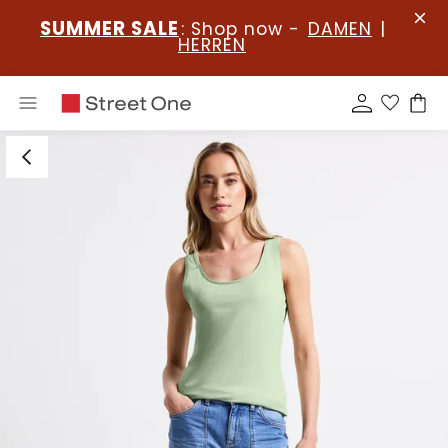
SUMMER SALE
: Shop now -
DAMEN
|
HERREN