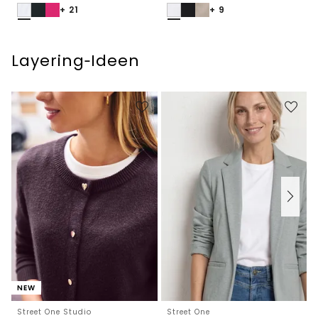
+ 21
+ 9
Layering‑Ideen
NEW
Street One Studio
Street One