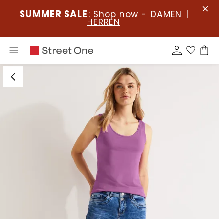
SUMMER SALE
: Shop now -
DAMEN
|
HERREN