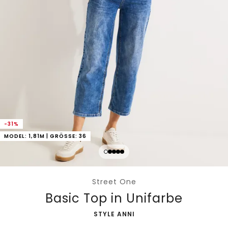
-31%
MODEL: 1,81M | GRÖSSE: 36
Street One
Basic Top in Unifarbe
-
STYLE ANNI