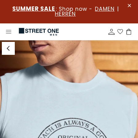
SUMMER SALE
: Shop now -
DAMEN
|
HERREN