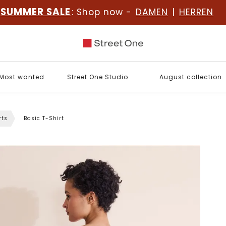
SUMMER SALE
: Shop now -
DAMEN
|
HERREN
Most wanted
Street One Studio
August collection
rts
Basic T-Shirt