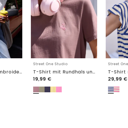
Street One Studio
Street On
Shirtbluse mit Embroidery-Front
T-Shirt mit Rundhals und Embroidery-Detail
19,99
€
29,99
€