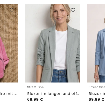
Street One
Street On
3/4 Arm Cordjacke mit Hemdkragen
Blazer im langen und offenen Schnitt
69,99
€
69,99
€