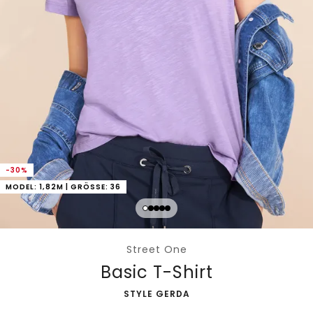
-30%
MODEL: 1,82M | GRÖSSE: 36
Street One
Basic T-Shirt
-
STYLE GERDA