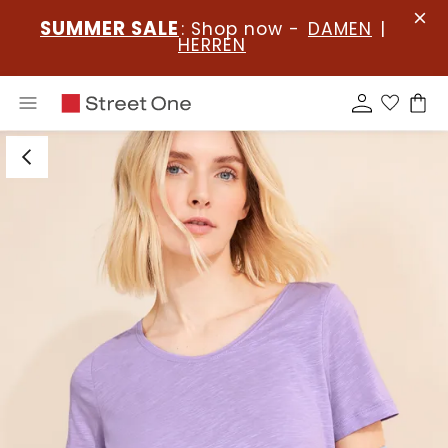
SUMMER SALE
: Shop now -
DAMEN
|
HERREN