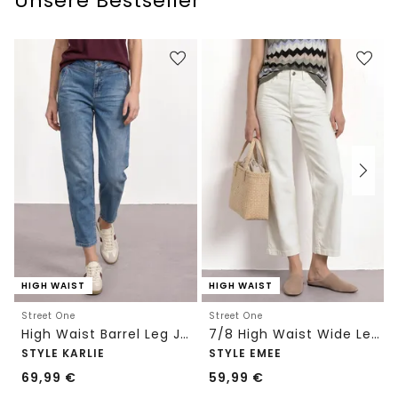
Unsere Bestseller
HIGH WAIST
HIGH WAIST
Street One
Street One
High Waist Barrel Leg Jeans im Loose Fit
7/8 High Waist Wide Leg Jeans im Loose Fit
STYLE KARLIE
STYLE EMEE
69,99
€
59,99
€