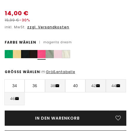
14,00
€
19,99
€
-30%
inkl. MwSt.
zzgl. Versandkosten
FARBE WÄHLEN
|
magenta dream
GRÖSSE WÄHLEN
Größentabelle
|
34
36
38
40
42
44
46
IN DEN WARENKORB