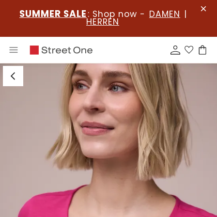
SUMMER SALE
: Shop now -
DAMEN
|
HERREN