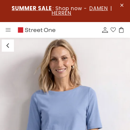
SUMMER SALE
: Shop now -
DAMEN
|
HERREN