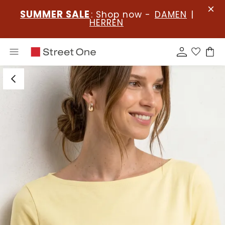
SUMMER SALE
: Shop now -
DAMEN
|
HERREN