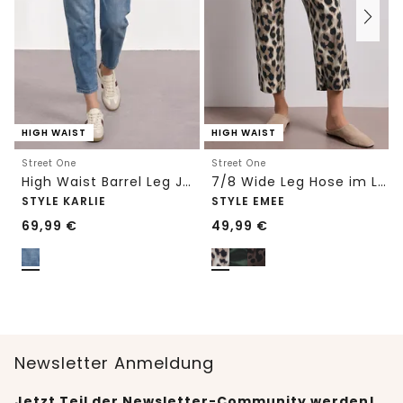
HIGH WAIST
HIGH WAIST
Street One
Street One
High Waist Barrel Leg Jeans im Loose Fit
7/8 Wide Leg Hose im Loose Fit mit Print
STYLE KARLIE
STYLE EMEE
69,99
€
49,99
€
Newsletter Anmeldung
Jetzt Teil der Newsletter-Community werden!