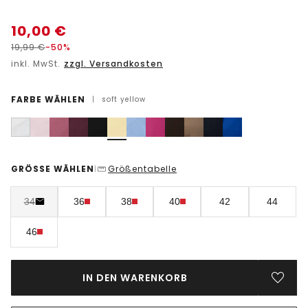
10,00
€
19,99
€
-50%
inkl. MwSt.
zzgl. Versandkosten
FARBE WÄHLEN
|
soft yellow
GRÖSSE WÄHLEN
Größentabelle
|
34
36
38
40
42
44
46
IN DEN WARENKORB